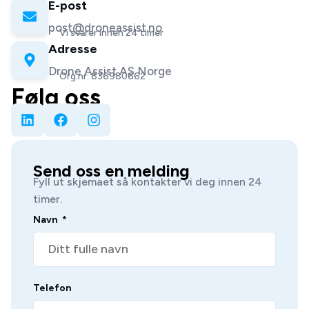
E-post
post@droneassist.no
Vi svarer innen 24 timer
Adresse
Drone Assist AS Norge
Org.nr: 836980662
Følg oss
Send oss en melding
Fyll ut skjemaet så kontakter vi deg innen 24
timer.
Navn
Telefon