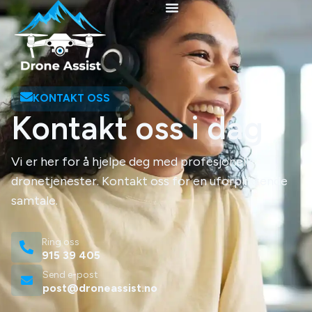
KONTAKT OSS
Kontakt oss i dag
Vi er her for å hjelpe deg med profesjonelle
dronetjenester. Kontakt oss for en uforpliktende
samtale.
Ring oss
915 39 405
Send e-post
post@droneassist.no