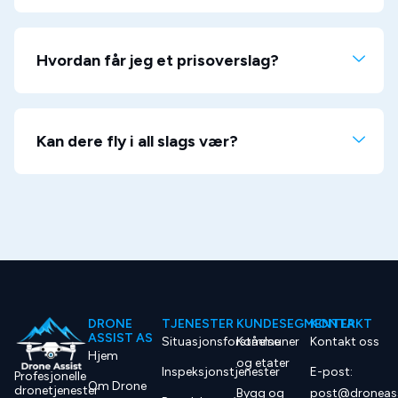
Hvordan får jeg et prisoverslag?
Kan dere fly i all slags vær?
DRONE
TJENESTER
KUNDESEGMENTER
KONTAKT
ASSIST AS
Situasjonsforståelse
Kommuner
Kontakt oss
Hjem
og etater
Inspeksjonstjenester
E-post:
Profesjonelle
Om Drone
dronetjenester
Bygg og
post@droneass