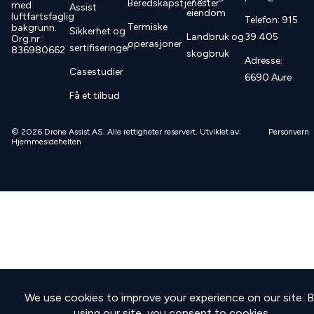
Beredskapstjenester
med
Assist
eiendom
luftfartsfaglig
Telefon: 915
Termiske
bakgrunn.
Sikkerhet og
Landbruk og
39 405
Org.nr:
operasjoner
sertifiseringer
836980662
skogbruk
Adresse:
Casestudier
6690 Aure
Få et tilbud
© 2026 Drone Assist AS. Alle rettigheter reservert. Utviklet av:
Personvern
Hjemmesidehelten